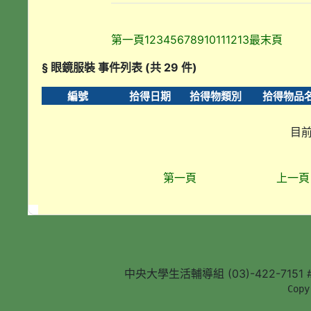
第一頁
1
2
3
4
5
6
7
8
9
10
11
12
13
最末頁
§ 眼鏡服裝 事件列表 (共 29 件)
編號
拾得日期
拾得物類別
拾得物品
目前
第一頁
上一頁
中央大學生活輔導組 (03)-422-7151 #5
        Copy