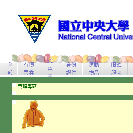
3C
全
有價
身份
運動
眼鏡
電
部
票券
證件
物品
服裝
子
管理專區