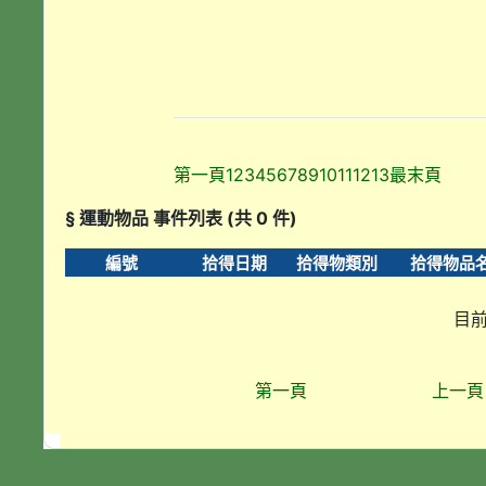
第一頁
1
2
3
4
5
6
7
8
9
10
11
12
13
最末頁
§ 運動物品 事件列表 (共 0 件)
編號
拾得日期
拾得物類別
拾得物品
目前
第一頁
上一頁