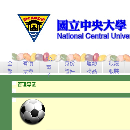
3C
全
有價
身份
運動
眼鏡
電
部
票券
證件
物品
服裝
子
管理專區