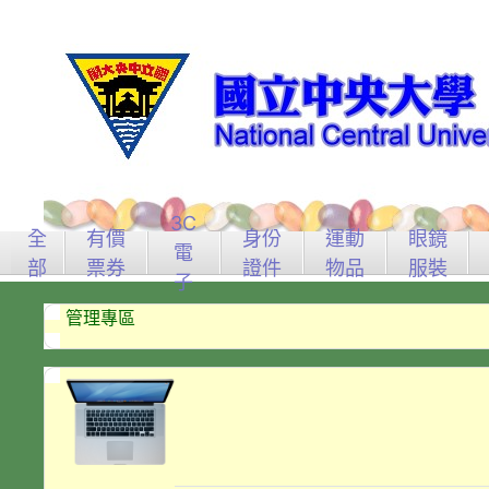
3C
全
有價
身份
運動
眼鏡
電
部
票券
證件
物品
服裝
子
管理專區