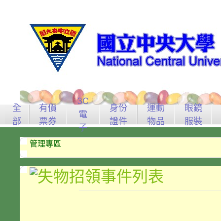
3C
全
有價
身份
運動
眼鏡
電
部
票券
證件
物品
服裝
子
管理專區