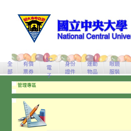
3C
全
有價
身份
運動
眼鏡
電
部
票券
證件
物品
服裝
子
管理專區