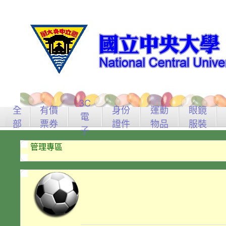
3C
全
有價
身份
運動
眼鏡
電
部
票券
證件
物品
服裝
子
管理專區