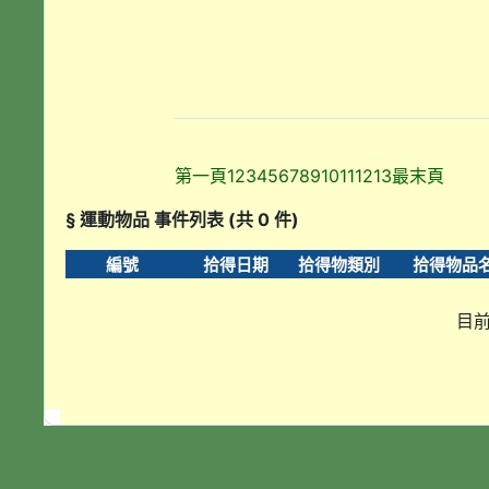
第一頁
1
2
3
4
5
6
7
8
9
10
11
12
13
最末頁
§ 運動物品 事件列表 (共 0 件)
編號
拾得日期
拾得物類別
拾得物品
目前