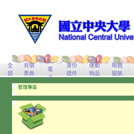
3C
全
有價
身份
運動
眼鏡
電
部
票券
證件
物品
服裝
子
管理專區