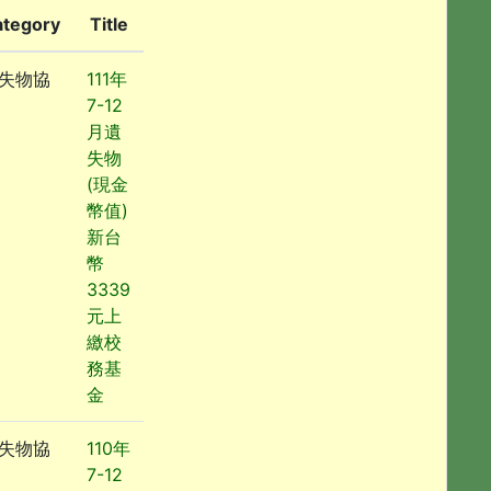
ategory
Title
失物協
111年
7-12
月遺
失物
(現金
幣值)
新台
幣
3339
元上
繳校
務基
金
失物協
110年
7-12