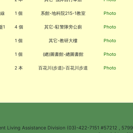
路線
1 個
系館-地科院215-1教室
Photo
盤1
4 個
其它-駐警隊旁公廁
Photo
1 個
其它-教研大樓
Photo
1 個
(總)圖書館-總圖書館
Photo
2 本
百花川(步道)-百花川步道
Photo
ent Living Assistance Division (03)-422-7151 #57212 , 579