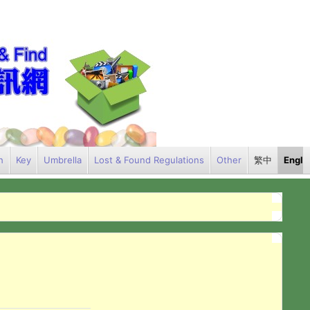
h
Key
Umbrella
Lost & Found Regulations
Other
繁中
Engli