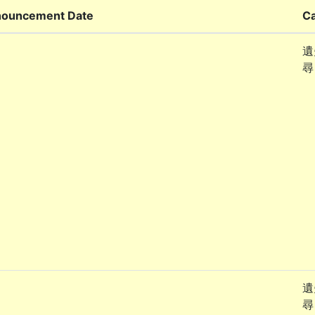
ouncement Date
C
遺
尋
遺
尋