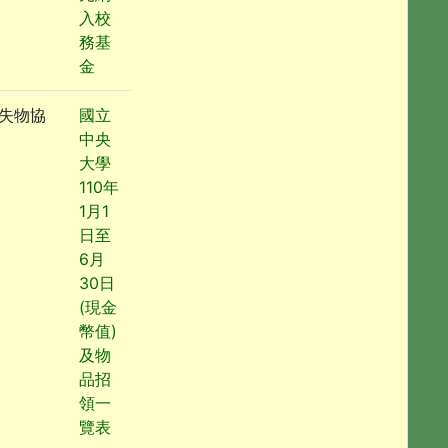
入校
務基
金
失物協
國立
中央
大學
110年
1月1
日至
6月
30日
(現金
幣值)
及物
品招
領一
覽表