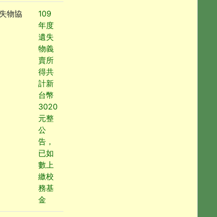
失物協
109
年度
遺失
物義
賣所
得共
計新
台幣
3020
元整
公
告，
已如
數上
繳校
務基
金