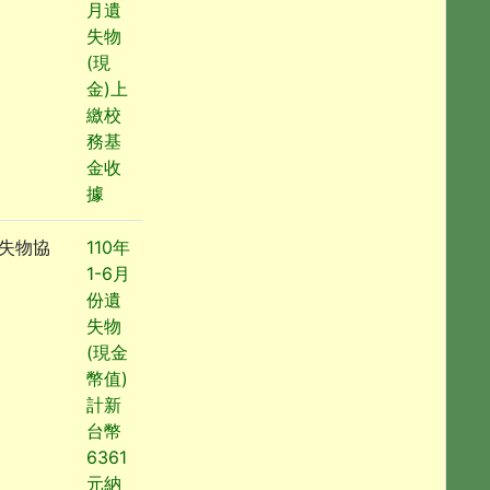
月遺
失物
(現
金)上
繳校
務基
金收
據
失物協
110年
1-6月
份遺
失物
(現金
幣值)
計新
台幣
6361
元納