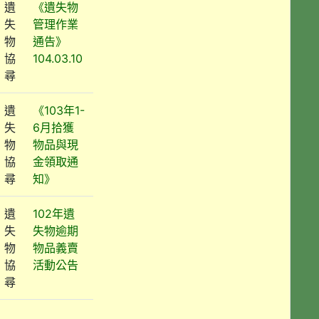
遺
《遺失物
失
管理作業
物
通告》
協
104.03.10
尋
遺
《103年1-
失
6月拾獲
物
物品與現
協
金領取通
尋
知》
遺
102年遺
失
失物逾期
物
物品義賣
協
活動公告
尋