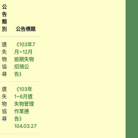
公
告
類
別
公告標題
遺
《103年7
失
月~12月
物
逾期失物
協
招領公
尋
告》
遺
《103年
失
1~6月遺
物
失物管理
協
作業通
尋
告》
104.03.27