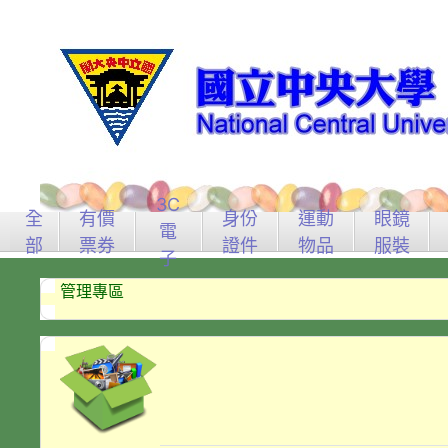
3C
全
有價
身份
運動
眼鏡
電
部
票券
證件
物品
服裝
子
管理專區