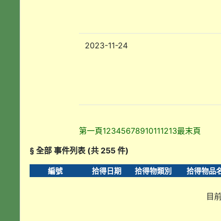
2023-11-24
第一頁
1
2
3
4
5
6
7
8
9
10
11
12
13
最末頁
§ 全部 事件列表 (共 255 件)
編號
拾得日期
拾得物類別
拾得物品
目前