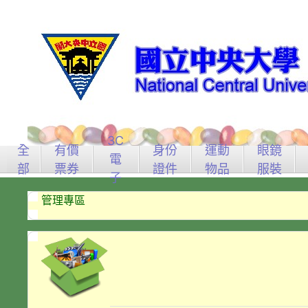
3C
全
有價
身份
運動
眼鏡
電
部
票券
證件
物品
服裝
子
管理專區