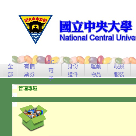
3C
全
有價
身份
運動
眼鏡
電
部
票券
證件
物品
服裝
子
管理專區