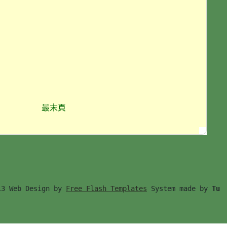
最末頁
13 Web Design by 
Free Flash Templates
 System made by 
Tu　