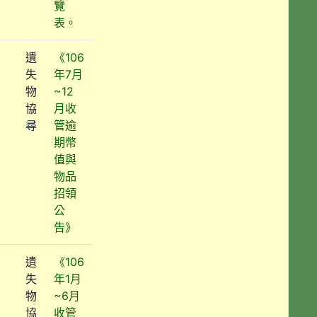
覽
表。
遺
《106
失
年7月
物
~12
協
月收
尋
管逾
期幣
值與
物品
招領
公
告》
遺
《106
失
年1月
物
~6月
協
收管