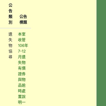
公
告
類
公告
別
標題
遺
本室
失
收管
物
106年
協
7-12
尋
月遺
失物
有價
證券
與物
品逾
時處
置說
明一