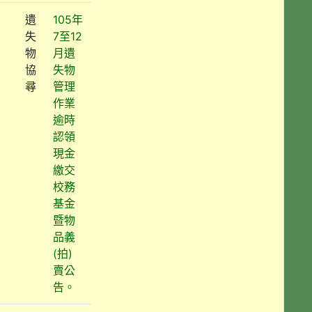
遺
105年
失
7至12
物
月遺
協
失物
尋
管理
作業
逾時
認領
現金
繳交
校務
基金
暨物
品義
(拍)
賣公
告。