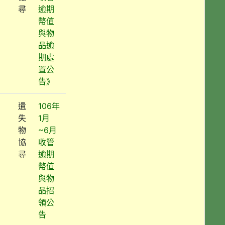
尋
逾期
幣值
與物
品逾
期處
置公
告》
遺
106年
失
1月
物
~6月
協
收管
尋
逾期
幣值
與物
品招
領公
告