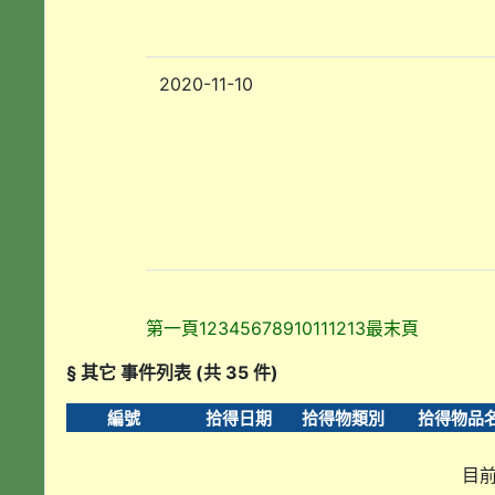
2020-11-10
第一頁
1
2
3
4
5
6
7
8
9
10
11
12
13
最末頁
§ 其它 事件列表 (共 35 件)
編號
拾得日期
拾得物類別
拾得物品
目前