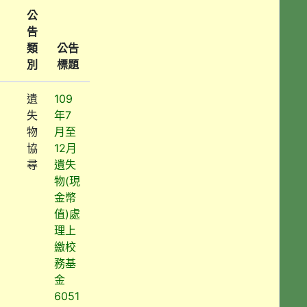
公
告
類
公告
別
標題
遺
109
失
年7
物
月至
協
12月
尋
遺失
物(現
金幣
值)處
理上
繳校
務基
金
6051