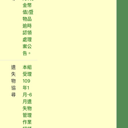
金幣
值)暨
物品
逾時
認領
處理
案公
告。
遺
本組
失
受理
物
109
協
年1
尋
月-6
月遺
失物
管理
作業