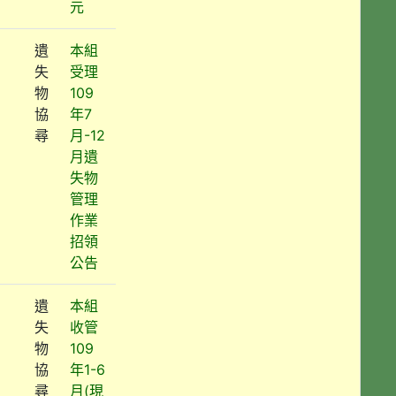
元
遺
本組
失
受理
物
109
協
年7
尋
月-12
月遺
失物
管理
作業
招領
公告
遺
本組
失
收管
物
109
協
年1-6
尋
月(現