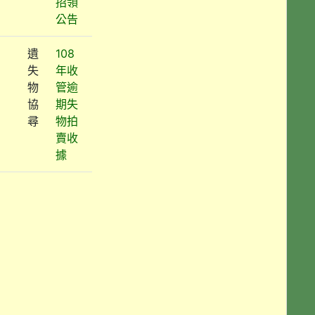
招領
公告
遺
108
失
年收
物
管逾
協
期失
尋
物拍
賣收
據