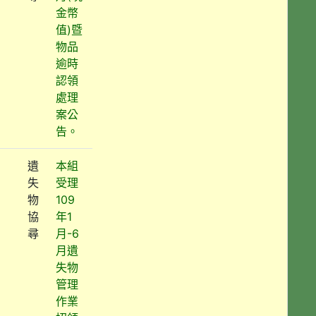
金幣
值)暨
物品
逾時
認領
處理
案公
告。
遺
本組
失
受理
物
109
協
年1
尋
月-6
月遺
失物
管理
作業