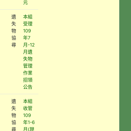
元
遺
本組
失
受理
物
109
協
年7
尋
月-12
月遺
失物
管理
作業
招領
公告
遺
本組
失
收管
物
109
協
年1-6
尋
月(現