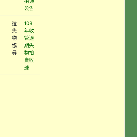
招領
公告
遺
108
失
年收
物
管逾
協
期失
尋
物拍
賣收
據