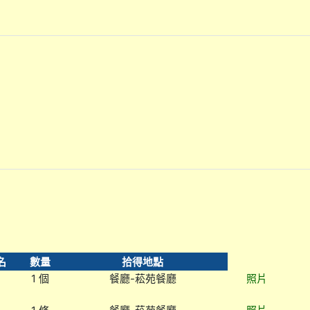
名
數量
拾得地點
1 個
餐廳-菘苑餐廳
照片