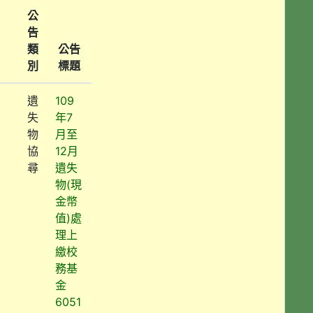
公
告
類
公告
別
標題
遺
109
失
年7
物
月至
協
12月
尋
遺失
物(現
金幣
值)處
理上
繳校
務基
金
6051