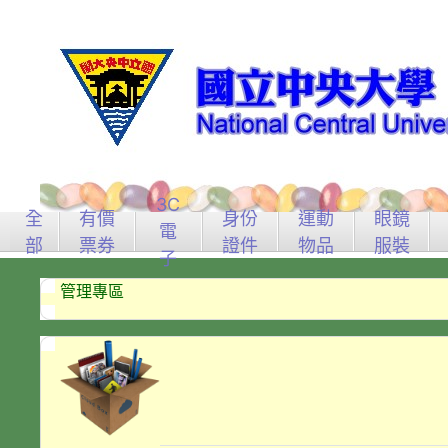
3C
全
有價
身份
運動
眼鏡
電
部
票券
證件
物品
服裝
子
管理專區