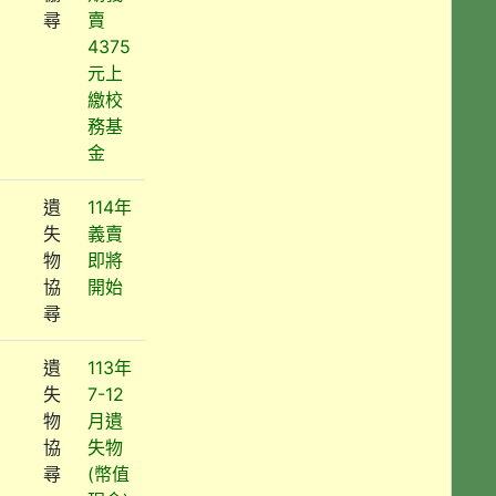
尋
賣
4375
元上
繳校
務基
金
遺
114年
失
義賣
物
即將
協
開始
尋
遺
113年
失
7-12
物
月遺
協
失物
尋
(幣值