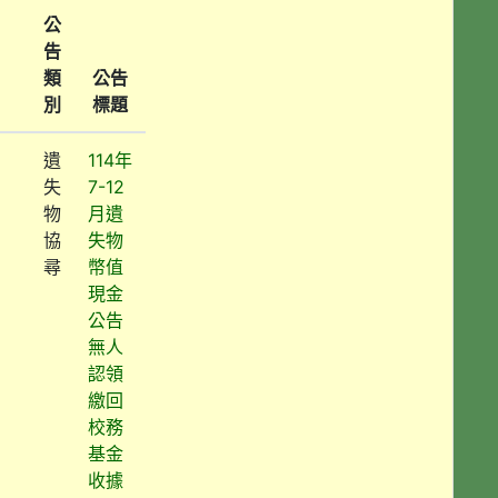
公
告
類
公告
別
標題
遺
114年
失
7-12
物
月遺
協
失物
尋
幣值
現金
公告
無人
認領
繳回
校務
基金
收據