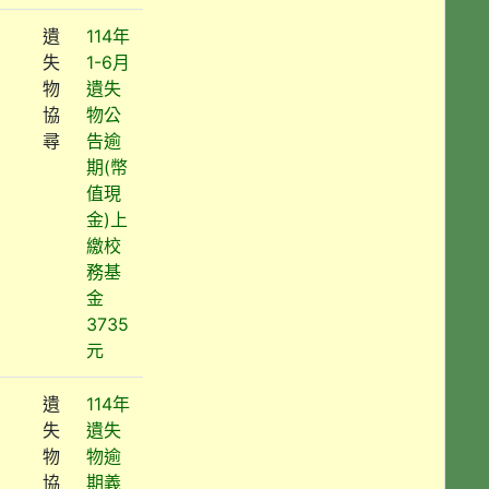
遺
114年
失
1-6月
物
遺失
協
物公
尋
告逾
期(幣
值現
金)上
繳校
務基
金
3735
元
遺
114年
失
遺失
物
物逾
協
期義