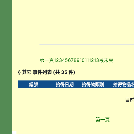
第一頁
1
2
3
4
5
6
7
8
9
10
11
12
13
最末頁
§ 其它 事件列表 (共 35 件)
編號
拾得日期
拾得物類別
拾得物品
目前
第一頁