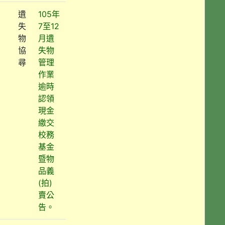
遺
105年
失
7至12
物
月遺
協
失物
尋
管理
作業
逾時
認領
現金
繳交
校務
基金
暨物
品義
(拍)
賣公
告。