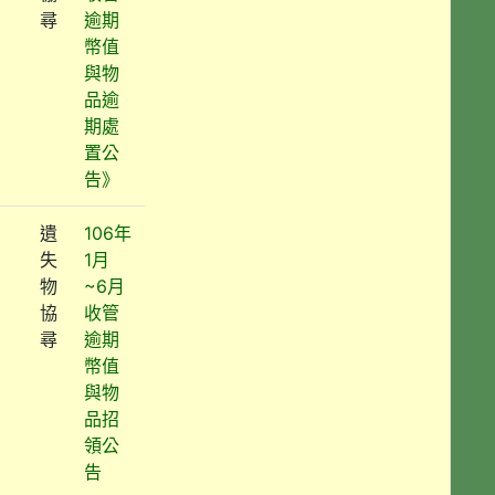
尋
逾期
幣值
與物
品逾
期處
置公
告》
遺
106年
失
1月
物
~6月
協
收管
尋
逾期
幣值
與物
品招
領公
告