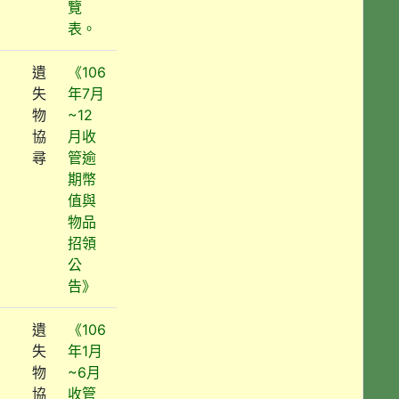
覽
表。
遺
《106
失
年7月
物
~12
協
月收
尋
管逾
期幣
值與
物品
招領
公
告》
遺
《106
失
年1月
物
~6月
協
收管