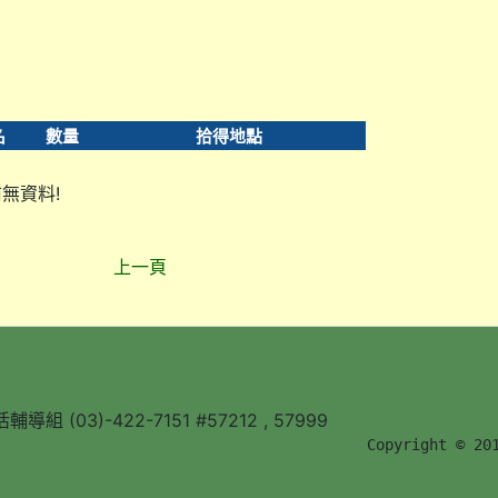
名
數量
拾得地點
無資料!
上一頁
組 (03)-422-7151 #57212 , 57999
        Copyright © 20