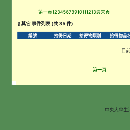
第一頁
1
2
3
4
5
6
7
8
9
10
11
12
13
最末頁
§ 其它 事件列表 (共 35 件)
編號
拾得日期
拾得物類別
拾得物品
目前
第一頁
中央大學生活輔導