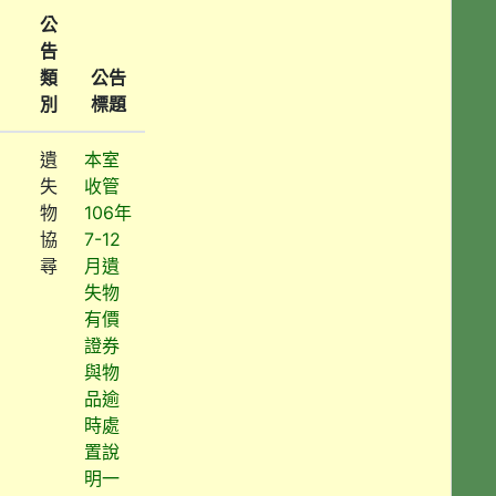
公
告
類
公告
別
標題
遺
本室
失
收管
物
106年
協
7-12
尋
月遺
失物
有價
證券
與物
品逾
時處
置說
明一