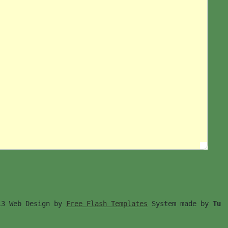
13 Web Design by 
Free Flash Templates
 System made by 
Tu　