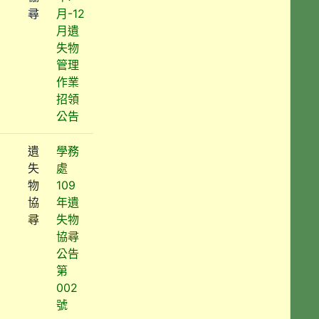
尋
月-12
月遺
失物
管理
作業
招領
公告
遺
學務
失
處
物
109
協
年遺
尋
失物
協尋
公告
第
002
號