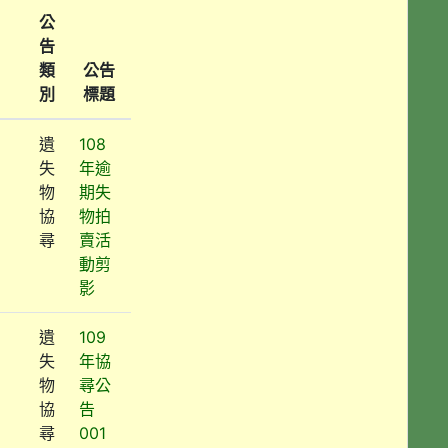
公
告
類
公告
別
標題
遺
108
失
年逾
物
期失
協
物拍
尋
賣活
動剪
影
遺
109
失
年協
物
尋公
協
告
尋
001