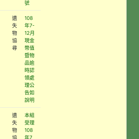
號
遺
108
失
年7-
物
12月
協
現金
尋
幣值
暨物
品逾
時認
領處
理公
告如
說明
遺
本組
失
受理
物
108
協
年7