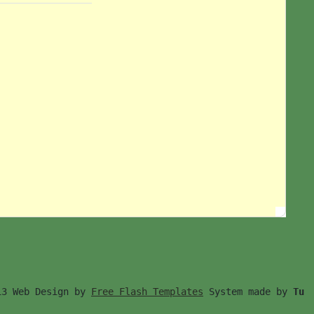
13 Web Design by 
Free Flash Templates
 System made by 
Tu　