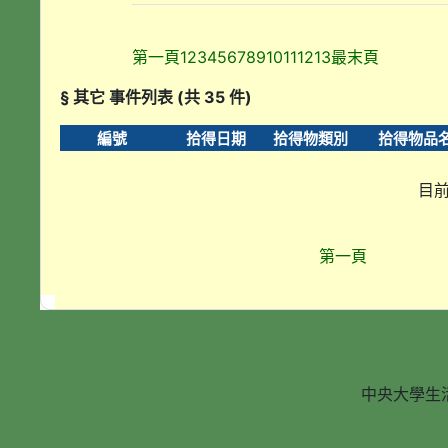
第一頁
1
2
3
4
5
6
7
8
9
10
11
12
13
最末頁
§ 其它 事件列表 (共 35 件)
編號
拾得日期
拾得物類別
拾得物品
目前
第一頁
中央大學生活輔導