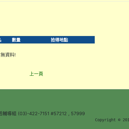
名
數量
拾得地點
無資料!
上一頁
組 (03)-422-7151 #57212 , 57999
        Copyright © 20