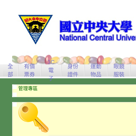
3C
全
有價
身份
運動
眼鏡
電
部
票券
證件
物品
服裝
子
管理專區