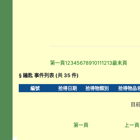
第一頁
1
2
3
4
5
6
7
8
9
10
11
12
13
最末頁
§ 鑰匙 事件列表 (共 35 件)
編號
拾得日期
拾得物類別
拾得物品
目前
第一頁
上一頁