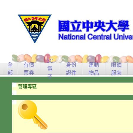
3C
全
有價
身份
運動
眼鏡
電
部
票券
證件
物品
服裝
子
管理專區