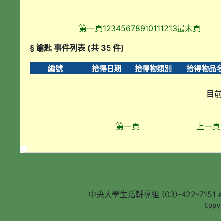
第一頁
1
2
3
4
5
6
7
8
9
10
11
12
13
最末頁
§ 鑰匙 事件列表 (共 35 件)
編號
拾得日期
拾得物類別
拾得物品
目前
第一頁
上一頁
中央大學生活輔導組 (03)-422-7151 #5
        Copy