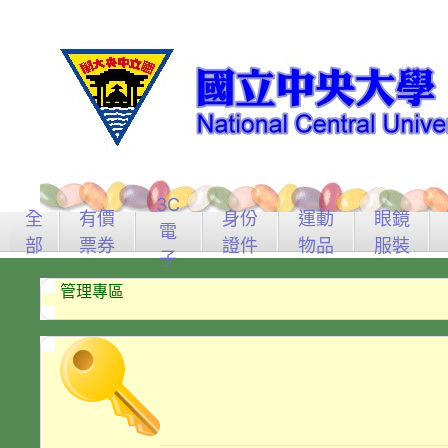
3C
全
有價
身份
運動
眼鏡
電
部
票券
證件
物品
服裝
子
管理專區