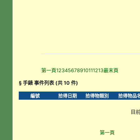
第一頁
1
2
3
4
5
6
7
8
9
10
11
12
13
最末頁
§ 手錶 事件列表 (共 10 件)
編號
拾得日期
拾得物類別
拾得物品
目前
第一頁