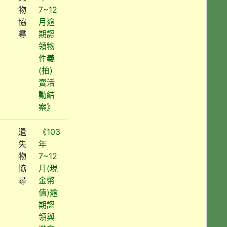
物
7~12
協
月逾
尋
期認
領物
件義
(拍)
賣活
動結
案》
遺
《103
失
年
物
7~12
協
月(現
尋
金幣
值)逾
期認
領與