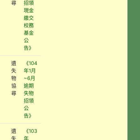
尋
招領
現金
繳交
校務
基金
公
告》
遺
《104
失
年1月
物
~6月
協
逾期
尋
失物
招領
公
告》
遺
《103
失
年