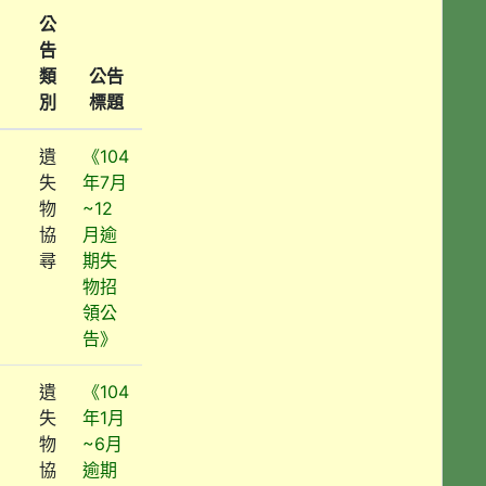
公
告
類
公告
別
標題
遺
《104
失
年7月
物
~12
協
月逾
尋
期失
物招
領公
告》
遺
《104
失
年1月
物
~6月
協
逾期