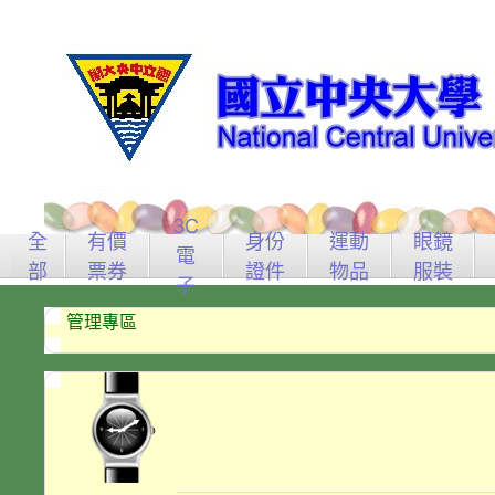
3C
全
有價
身份
運動
眼鏡
電
部
票券
證件
物品
服裝
子
管理專區