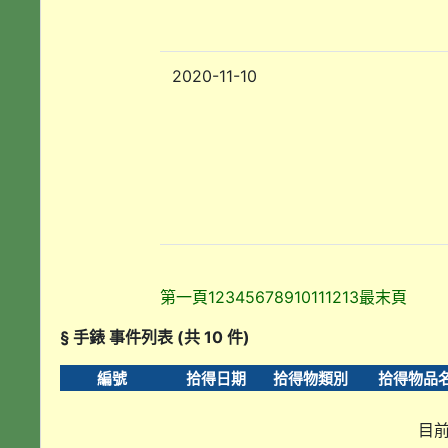
2020-11-10
第一頁
1
2
3
4
5
6
7
8
9
10
11
12
13
最末頁
§ 手錶 事件列表 (共 10 件)
編號
拾得日期
拾得物類別
拾得物品
目前