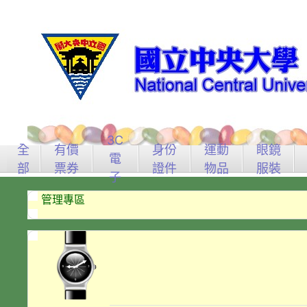
3C
全
有價
身份
運動
眼鏡
電
部
票券
證件
物品
服裝
子
管理專區