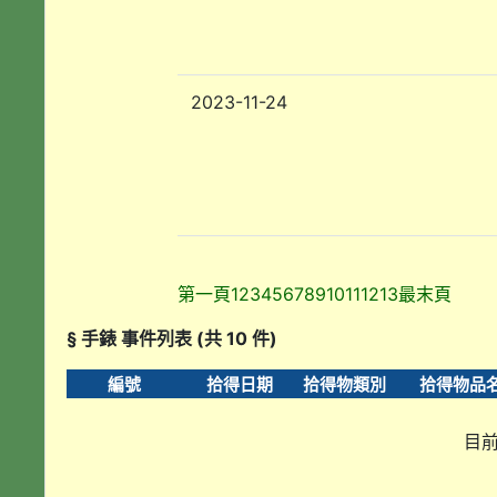
2023-11-24
第一頁
1
2
3
4
5
6
7
8
9
10
11
12
13
最末頁
§ 手錶 事件列表 (共 10 件)
編號
拾得日期
拾得物類別
拾得物品
目前