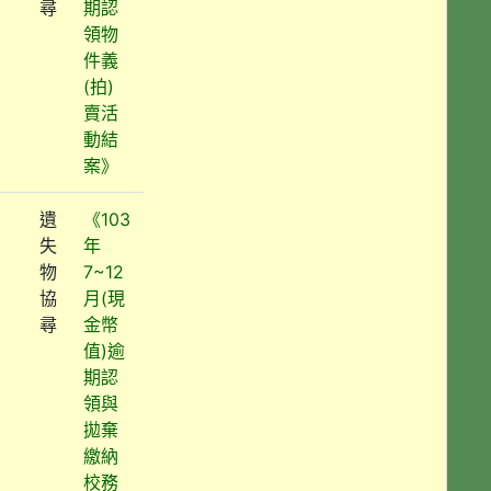
尋
期認
領物
件義
(拍)
賣活
動結
案》
遺
《103
失
年
物
7~12
協
月(現
尋
金幣
值)逾
期認
領與
拋棄
繳納
校務