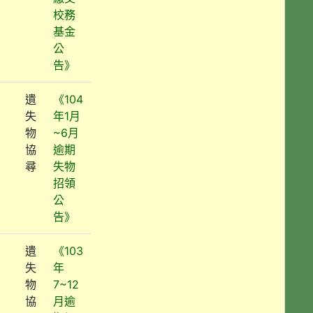
校務
基金
公
告》
遺
《104
失
年1月
物
~6月
協
逾期
尋
失物
招領
公
告》
遺
《103
失
年
物
7~12
協
月逾