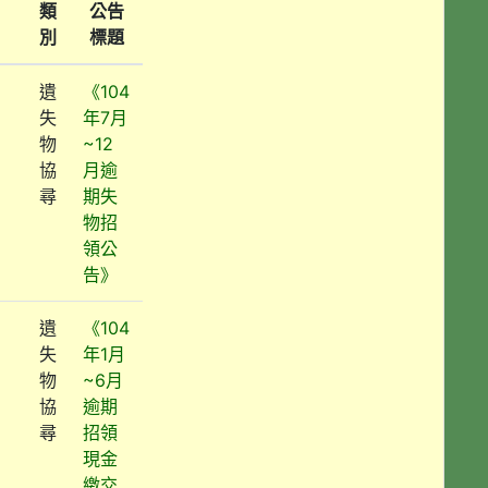
類
公告
別
標題
遺
《104
失
年7月
物
~12
協
月逾
尋
期失
物招
領公
告》
遺
《104
失
年1月
物
~6月
協
逾期
尋
招領
現金
繳交