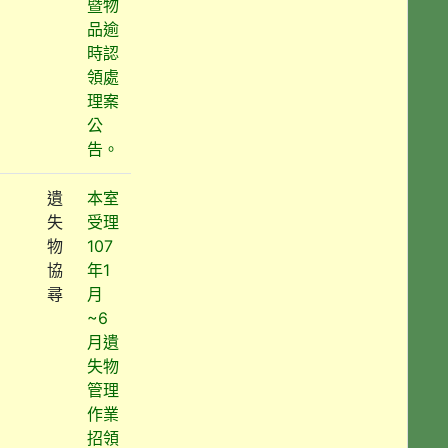
暨物
品逾
時認
領處
理案
公
告。
遺
本室
失
受理
物
107
協
年1
尋
月
~6
月遺
失物
管理
作業
招領