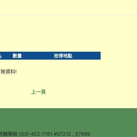
名
數量
拾得地點
無資料!
上一頁
組 (03)-422-7151 #57212 , 57999