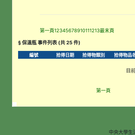
第一頁
1
2
3
4
5
6
7
8
9
10
11
12
13
最末頁
§ 保溫瓶 事件列表 (共 25 件)
編號
拾得日期
拾得物類別
拾得物品
目前
第一頁
中央大學生活輔導