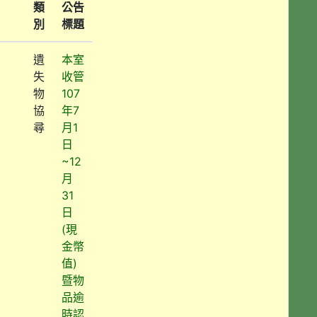
類
公告
別
標題
遺
本室
失
收管
物
107
協
年7
尋
月1
日
~12
月
31
日
(現
金幣
值)
暨物
品逾
時認