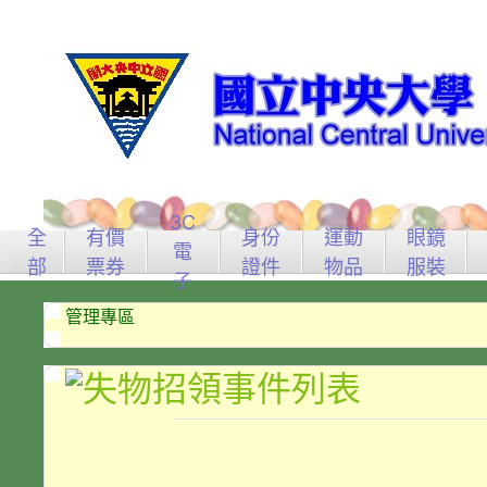
3C
全
有價
身份
運動
眼鏡
電
部
票券
證件
物品
服裝
子
管理專區