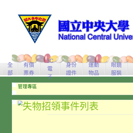
3C
全
有價
身份
運動
眼鏡
電
部
票券
證件
物品
服裝
子
管理專區