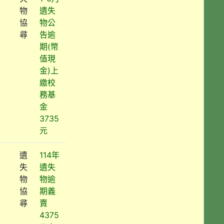
物
遺失
協
物公
尋
告逾
期(幣
值現
金)上
繳校
務基
金
3735
元
遺
114年
失
遺失
物
物逾
協
期義
尋
賣
4375