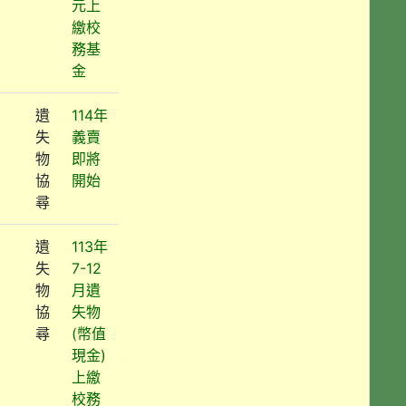
元上
繳校
務基
金
遺
114年
失
義賣
物
即將
協
開始
尋
遺
113年
失
7-12
物
月遺
協
失物
尋
(幣值
現金)
上繳
校務