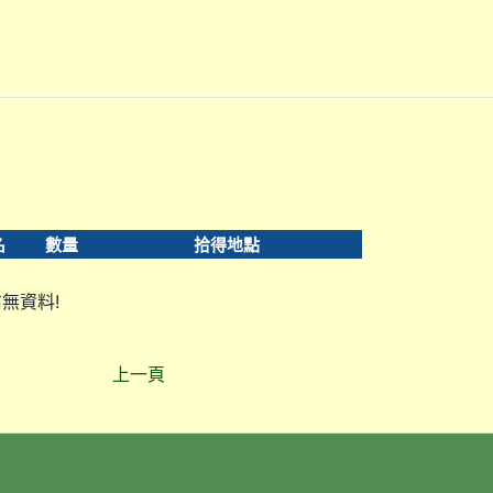
名
數量
拾得地點
無資料!
上一頁