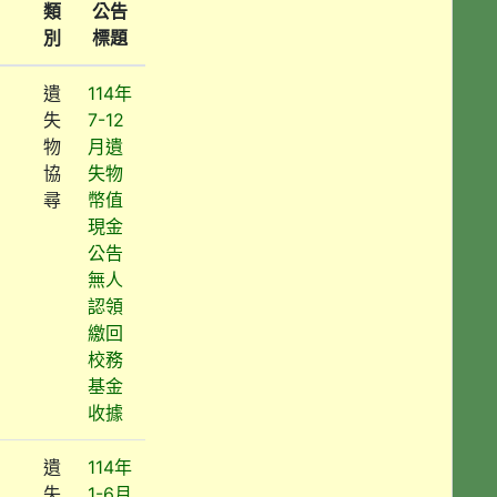
類
公告
別
標題
遺
114年
失
7-12
物
月遺
協
失物
尋
幣值
現金
公告
無人
認領
繳回
校務
基金
收據
遺
114年
失
1-6月