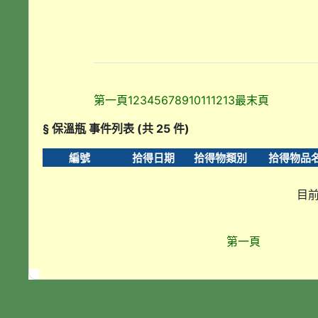
第一頁
1
2
3
4
5
6
7
8
9
10
11
12
13
最末頁
§ 保溫瓶 事件列表 (共 25 件)
編號
拾得日期
拾得物類別
拾得物品
目前
第一頁