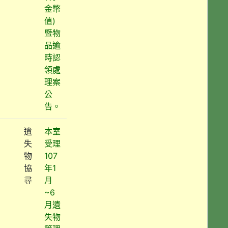
金幣
值)
暨物
品逾
時認
領處
理案
公
告。
遺
本室
失
受理
物
107
協
年1
尋
月
~6
月遺
失物