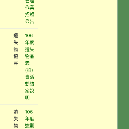
管理
作業
招領
公告
遺
106
失
年度
物
遺失
協
物品
尋
義
(拍)
賣活
動結
案說
明
遺
106
失
年度
物
逾期