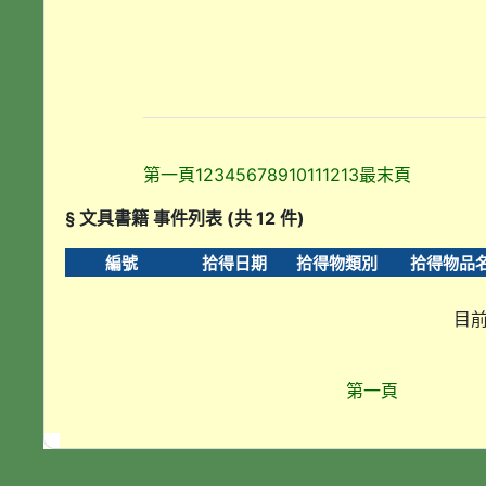
第一頁
1
2
3
4
5
6
7
8
9
10
11
12
13
最末頁
§ 文具書籍 事件列表 (共 12 件)
編號
拾得日期
拾得物類別
拾得物品
目前
第一頁