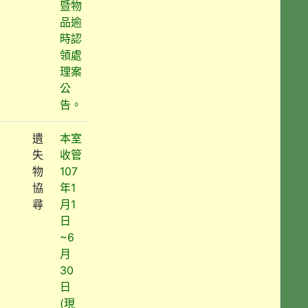
暨物
品逾
時認
領處
理案
公
告。
遺
本室
失
收管
物
107
協
年1
尋
月1
日
~6
月
30
日
(現