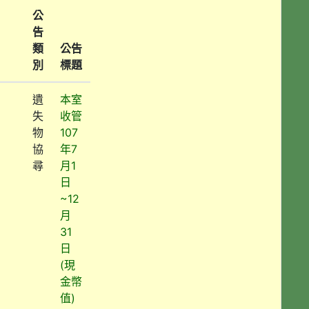
公
告
類
公告
別
標題
遺
本室
失
收管
物
107
協
年7
尋
月1
日
~12
月
31
日
(現
金幣
值)