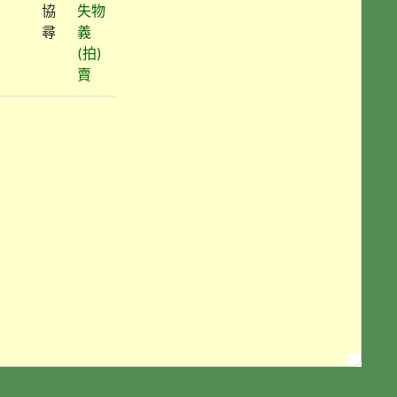
協
失物
尋
義
(拍)
賣