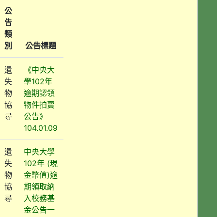
公
告
類
別
公告標題
遺
《中央大
失
學102年
物
逾期認領
協
物件拍賣
尋
公告》
104.01.09
遺
中央大學
失
102年 (現
物
金幣值)逾
協
期領取納
尋
入校務基
金公告一