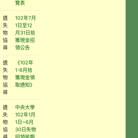
覽表
遺
102年7月
失
1日至12
物
月31日拾
協
獲現金招
尋
領公告
遺
《102年
失
1-6月拾
物
獲現金領
協
取通知》
尋
遺
中央大學
失
102年1月
物
1日~6月
協
30日失物
尋
招領逾期