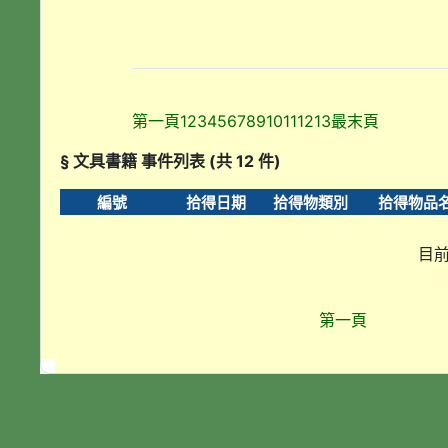
第一頁
1
2
3
4
5
6
7
8
9
10
11
12
13
最末頁
§ 文具書籍 事件列表 (共 12 件)
編號
拾得日期
拾得物類別
拾得物品
目前
第一頁