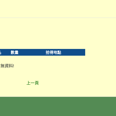
名
數量
拾得地點
無資料!
上一頁