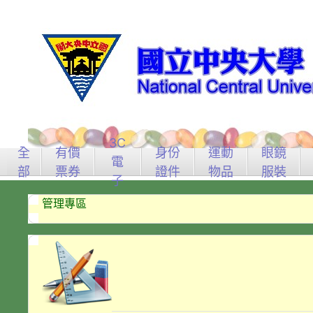
3C
全
有價
身份
運動
眼鏡
電
部
票券
證件
物品
服裝
子
管理專區