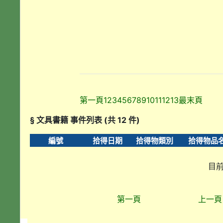
第一頁
1
2
3
4
5
6
7
8
9
10
11
12
13
最末頁
§ 文具書籍 事件列表 (共 12 件)
編號
拾得日期
拾得物類別
拾得物品
目前
第一頁
上一頁