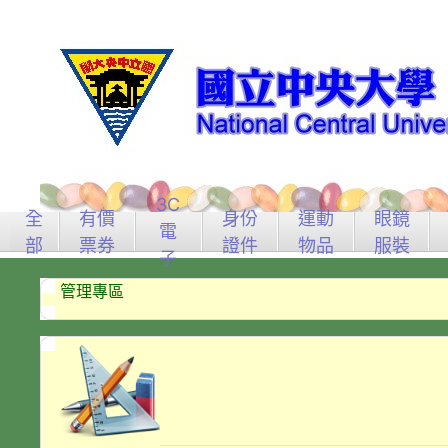
3C
全
有價
身份
運動
眼鏡
電
部
票券
證件
物品
服裝
子
管理專區