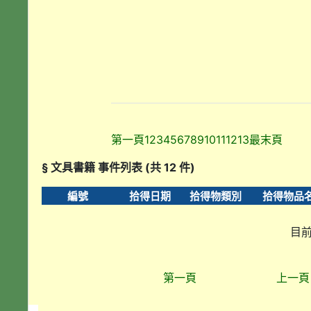
第一頁
1
2
3
4
5
6
7
8
9
10
11
12
13
最末頁
§ 文具書籍 事件列表 (共 12 件)
編號
拾得日期
拾得物類別
拾得物品
目前
第一頁
上一頁