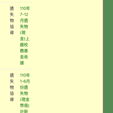
遺
110年
失
7-12
物
月遺
協
失物
尋
(現
金)上
繳校
務基
金收
據
遺
110年
失
1-6月
物
份遺
協
失物
尋
(現金
幣值)
計新