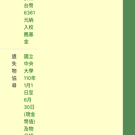
台幣
6361
元納
入校
務基
金
遺
國立
失
中央
物
大學
協
110年
尋
1月1
日至
6月
30日
(現金
幣值)
及物