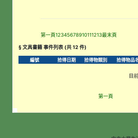
第一頁
1
2
3
4
5
6
7
8
9
10
11
12
13
最末頁
§ 文具書籍 事件列表 (共 12 件)
編號
拾得日期
拾得物類別
拾得物品
目前
第一頁