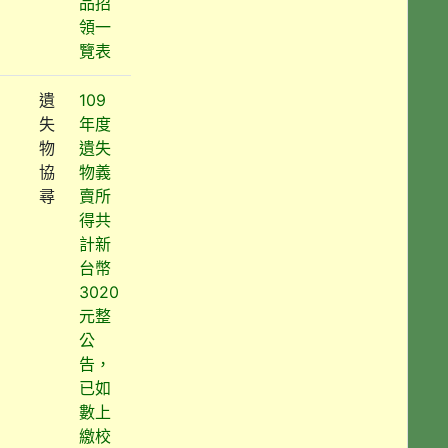
品招
領一
覽表
遺
109
失
年度
物
遺失
協
物義
尋
賣所
得共
計新
台幣
3020
元整
公
告，
已如
數上
繳校