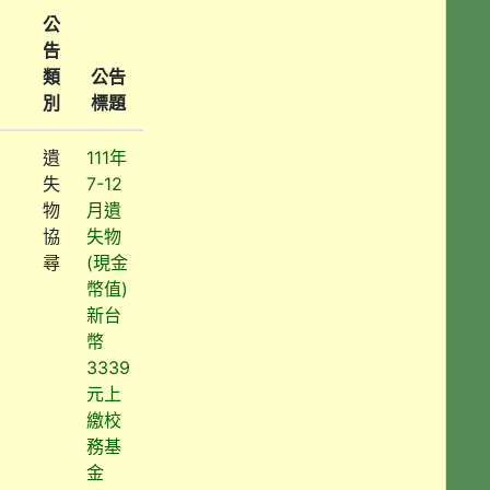
公
告
類
公告
別
標題
遺
111年
失
7-12
物
月遺
協
失物
尋
(現金
幣值)
新台
幣
3339
元上
繳校
務基
金