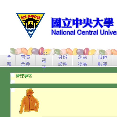
3C
全
有價
身份
運動
眼鏡
電
部
票券
證件
物品
服裝
子
管理專區