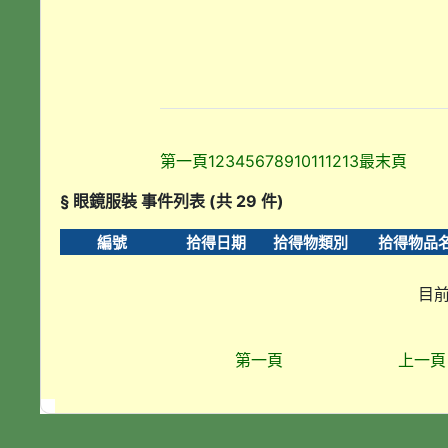
第一頁
1
2
3
4
5
6
7
8
9
10
11
12
13
最末頁
§ 眼鏡服裝 事件列表 (共 29 件)
編號
拾得日期
拾得物類別
拾得物品
目前
第一頁
上一頁