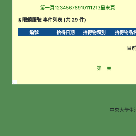
第一頁
1
2
3
4
5
6
7
8
9
10
11
12
13
最末頁
§ 眼鏡服裝 事件列表 (共 29 件)
編號
拾得日期
拾得物類別
拾得物品
目前
第一頁
中央大學生活輔導