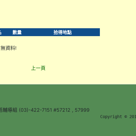
名
數量
拾得地點
無資料!
上一頁
組 (03)-422-7151 #57212 , 57999
        Copyright © 20