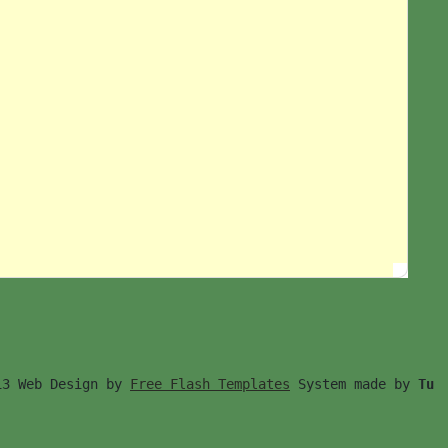
13 Web Design by 
Free Flash Templates
 System made by 
Tu　