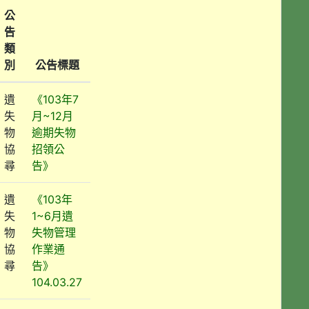
公
告
類
別
公告標題
遺
《103年7
失
月~12月
物
逾期失物
協
招領公
尋
告》
遺
《103年
失
1~6月遺
物
失物管理
協
作業通
尋
告》
104.03.27