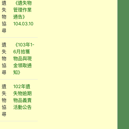
遺
《遺失物
失
管理作業
物
通告》
協
104.03.10
尋
遺
《103年1-
失
6月拾獲
物
物品與現
協
金領取通
尋
知》
遺
102年遺
失
失物逾期
物
物品義賣
協
活動公告
尋