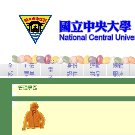
3C
全
有價
身份
運動
眼鏡
電
部
票券
證件
物品
服裝
子
管理專區