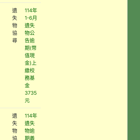
遺
114年
失
1-6月
物
遺失
協
物公
尋
告逾
期(幣
值現
金)上
繳校
務基
金
3735
元
遺
114年
失
遺失
物
物逾
協
期義