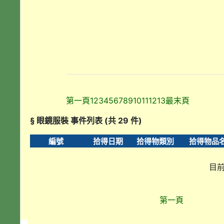
第一頁
1
2
3
4
5
6
7
8
9
10
11
12
13
最末頁
§ 眼鏡服裝 事件列表 (共 29 件)
編號
拾得日期
拾得物類別
拾得物品
目前
第一頁