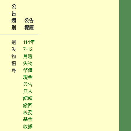
公
告
類
公告
別
標題
遺
114年
失
7-12
物
月遺
協
失物
尋
幣值
現金
公告
無人
認領
繳回
校務
基金
收據