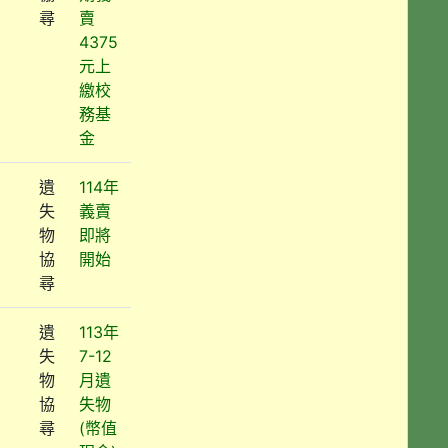
尋
賣
4375
元上
繳校
務基
金
遺
114年
失
義賣
物
即將
協
開始
尋
遺
113年
失
7-12
物
月遺
協
失物
尋
(幣值