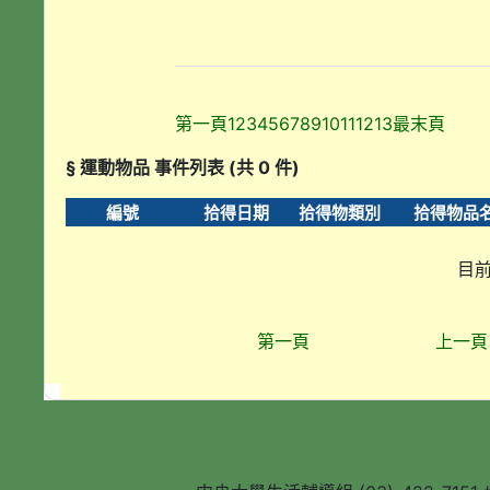
第一頁
1
2
3
4
5
6
7
8
9
10
11
12
13
最末頁
§ 運動物品 事件列表 (共 0 件)
編號
拾得日期
拾得物類別
拾得物品
目前
第一頁
上一頁