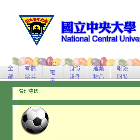
3C
全
有價
身份
運動
眼鏡
電
部
票券
證件
物品
服裝
子
管理專區