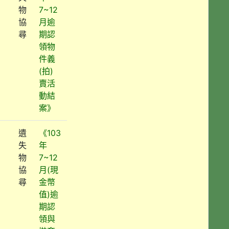
物
7~12
協
月逾
尋
期認
領物
件義
(拍)
賣活
動結
案》
遺
《103
失
年
物
7~12
協
月(現
尋
金幣
值)逾
期認
領與