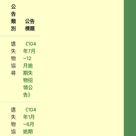
公
告
類
公告
別
標題
遺
《104
失
年7月
物
~12
協
月逾
尋
期失
物招
領公
告》
遺
《104
失
年1月
物
~6月
協
逾期