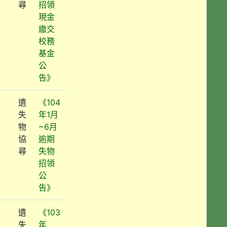
尋
招領
現金
繳交
校務
基金
公
告》
遺
《104
失
年1月
物
~6月
協
逾期
尋
失物
招領
公
告》
遺
《103
失
年