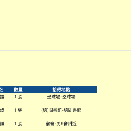
名
數量
拾得地點
生證
1 張
壘球場-壘球場
生證
1 張
(總)圖書館-總圖書館
生證
1 張
宿舍-男9舍附近