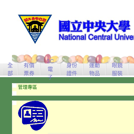
3C
全
有價
身份
運動
眼鏡
電
部
票券
證件
物品
服裝
子
管理專區