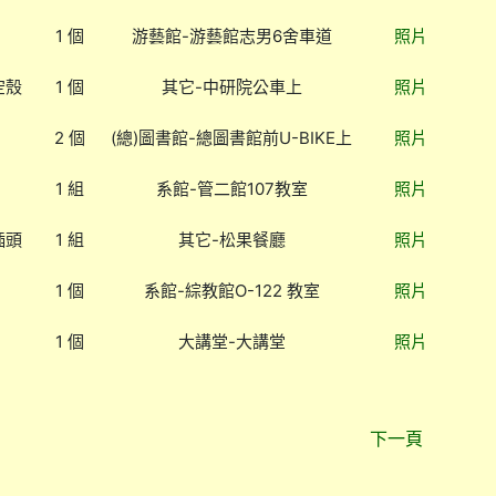
1 個
游藝館-游藝館志男6舍車道
照片
空殼
1 個
其它-中研院公車上
照片
2 個
(總)圖書館-總圖書館前U-BIKE上
照片
1 組
系館-管二館107教室
照片
插頭
1 組
其它-松果餐廳
照片
1 個
系館-綜教館O-122 教室
照片
1 個
大講堂-大講堂
照片
下一頁