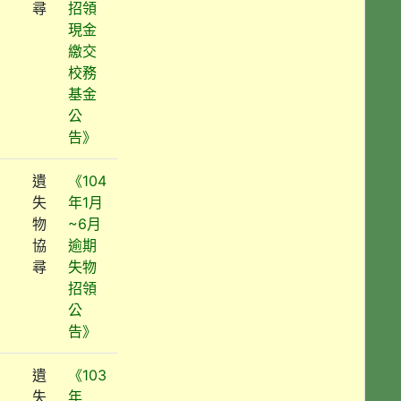
尋
招領
現金
繳交
校務
基金
公
告》
遺
《104
失
年1月
物
~6月
協
逾期
尋
失物
招領
公
告》
遺
《103
失
年