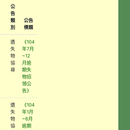
公
告
類
公告
別
標題
遺
《104
失
年7月
物
~12
協
月逾
尋
期失
物招
領公
告》
遺
《104
失
年1月
物
~6月
協
逾期