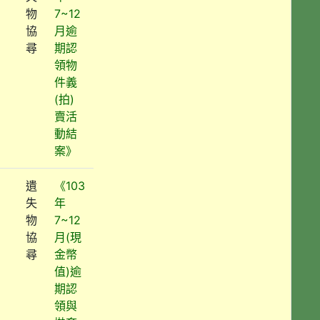
物
7~12
協
月逾
尋
期認
領物
件義
(拍)
賣活
動結
案》
遺
《103
失
年
物
7~12
協
月(現
尋
金幣
值)逾
期認
領與