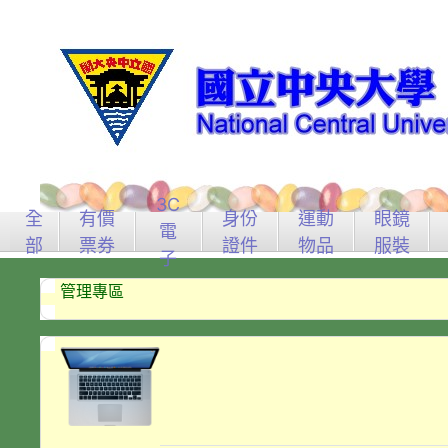
3C
全
有價
身份
運動
眼鏡
電
部
票券
證件
物品
服裝
子
管理專區