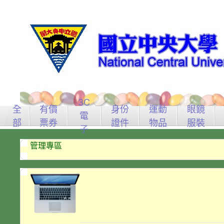
3C
全
有價
身份
運動
眼鏡
電
部
票券
證件
物品
服裝
子
管理專區