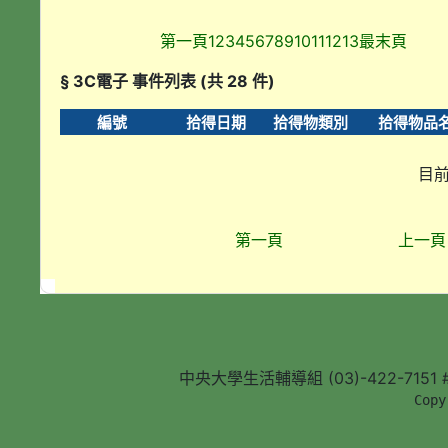
第一頁
1
2
3
4
5
6
7
8
9
10
11
12
13
最末頁
§ 3C電子 事件列表 (共 28 件)
編號
拾得日期
拾得物類別
拾得物品
目前
第一頁
上一頁
中央大學生活輔導組 (03)-422-7151 #5
        Copy