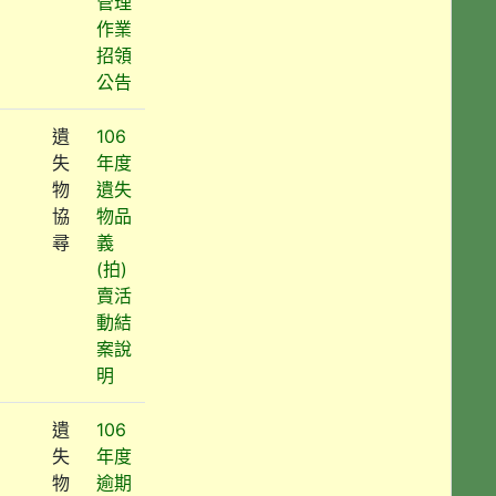
管理
作業
招領
公告
遺
106
失
年度
物
遺失
協
物品
尋
義
(拍)
賣活
動結
案說
明
遺
106
失
年度
物
逾期