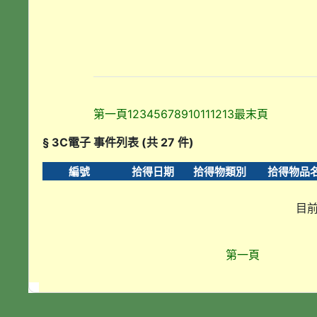
第一頁
1
2
3
4
5
6
7
8
9
10
11
12
13
最末頁
§ 3C電子 事件列表 (共 27 件)
編號
拾得日期
拾得物類別
拾得物品
目前
第一頁