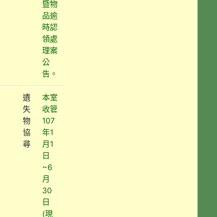
暨物
品逾
時認
領處
理案
公
告。
遺
本室
失
收管
物
107
協
年1
尋
月1
日
~6
月
30
日
(現