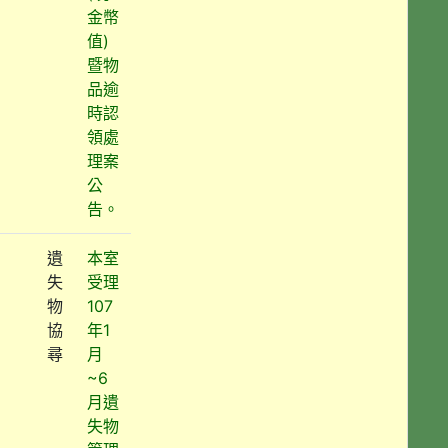
金幣
值)
暨物
品逾
時認
領處
理案
公
告。
遺
本室
失
受理
物
107
協
年1
尋
月
~6
月遺
失物