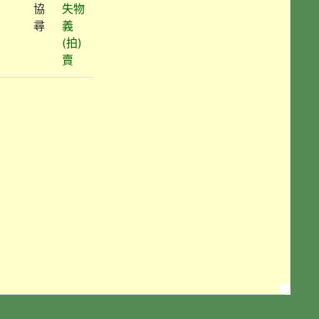
協
失物
尋
義
(拍)
賣