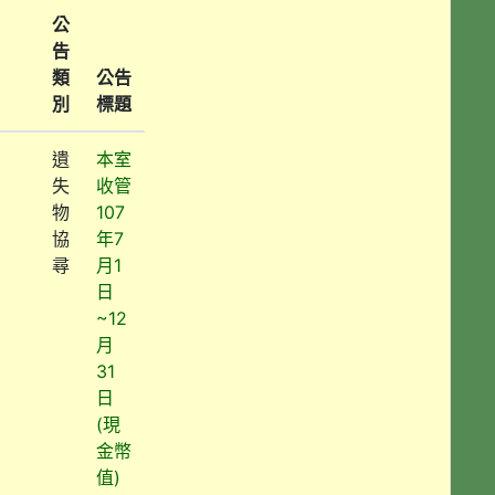
公
告
類
公告
別
標題
遺
本室
失
收管
物
107
協
年7
尋
月1
日
~12
月
31
日
(現
金幣
值)