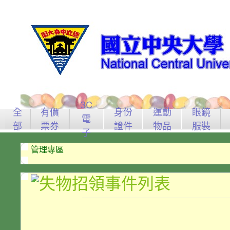
3C
全
有價
身份
運動
眼鏡
電
部
票券
證件
物品
服裝
子
管理專區