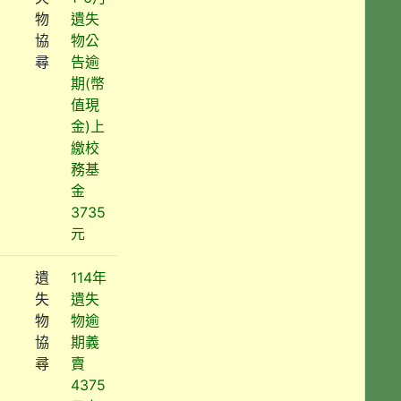
物
遺失
協
物公
尋
告逾
期(幣
值現
金)上
繳校
務基
金
3735
元
遺
114年
失
遺失
物
物逾
協
期義
尋
賣
4375