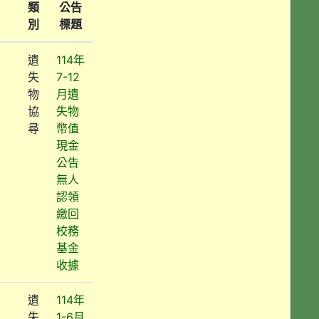
類
公告
別
標題
遺
114年
失
7-12
物
月遺
協
失物
尋
幣值
現金
公告
無人
認領
繳回
校務
基金
收據
遺
114年
失
1-6月