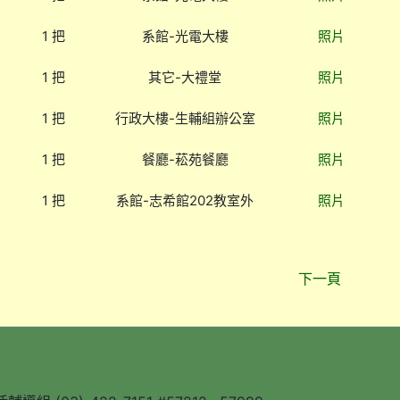
1 把
系館-光電大樓
照片
1 把
其它-大禮堂
照片
1 把
行政大樓-生輔組辦公室
照片
1 把
餐廳-菘苑餐廳
照片
1 把
系館-志希館202教室外
照片
下一頁