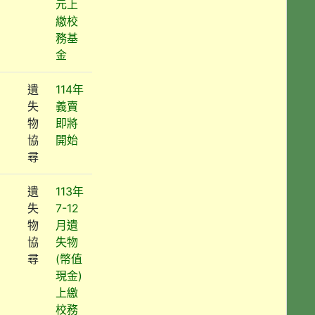
元上
繳校
務基
金
遺
114年
失
義賣
物
即將
協
開始
尋
遺
113年
失
7-12
物
月遺
協
失物
尋
(幣值
現金)
上繳
校務