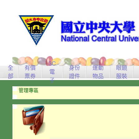
3C
全
有價
身份
運動
眼鏡
電
部
票券
證件
物品
服裝
子
管理專區