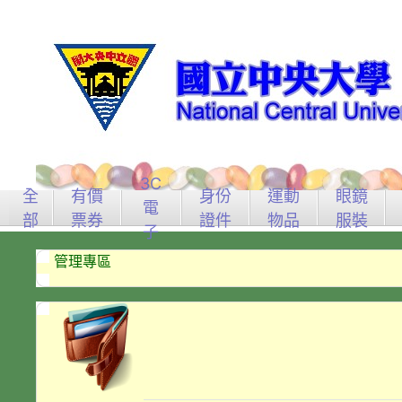
3C
全
有價
身份
運動
眼鏡
電
部
票券
證件
物品
服裝
子
管理專區