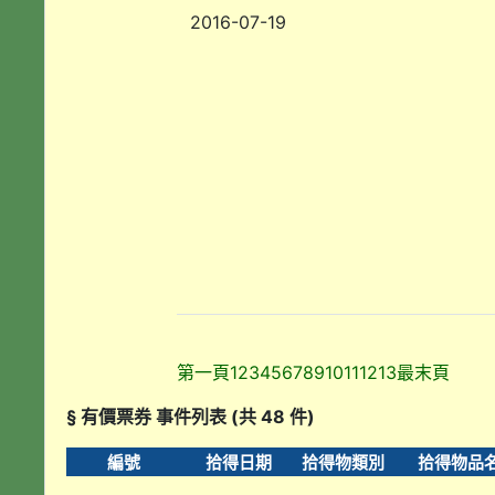
2016-07-19
第一頁
1
2
3
4
5
6
7
8
9
10
11
12
13
最末頁
§ 有價票券 事件列表 (共 48 件)
編號
拾得日期
拾得物類別
拾得物品